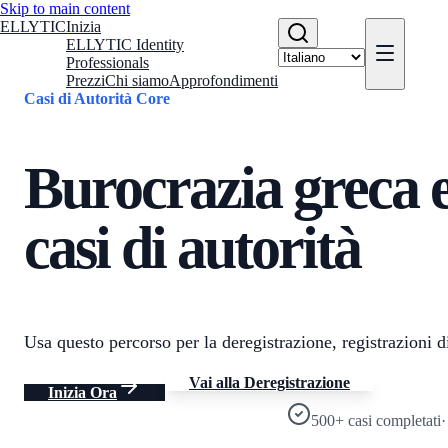
Skip to main content
ELLYTIC
Inizia
ELLYTIC Identity
Professionals
Prezzi
Chi siamo
Approfondimenti
Casi di Autorità Core
Burocrazia greca 
casi di autorità
Usa questo percorso per la deregistrazione, registrazioni di e
Vai alla Deregistrazione
Inizia Ora
500+ casi completati
·