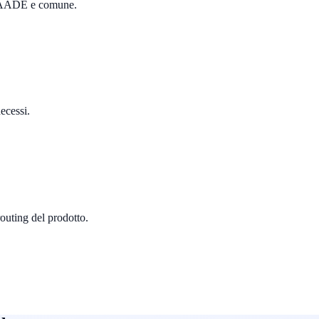
 di AADE e comune.
decessi.
outing del prodotto.