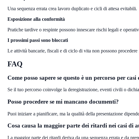
Una sequenza errata crea lavoro duplicato e cicli di attesa evitabili.
Esposizione alla conformità
Pratiche tardive o respinte possono innescare rischi legali e operativi
I prossimi passi sono bloccati
Le attività bancarie, fiscali e di ciclo di vita non possono procedere
FAQ
Come posso sapere se questo è un percorso per casi 
Se il tuo percorso coinvolge la deregistrazione, eventi civili o dichi
Posso procedere se mi mancano documenti?
Puoi iniziare a pianificare, ma la qualità della presentazione dipen
Cosa causa la maggior parte dei ritardi nei casi di a
La maggior parte dei ritardi deriva da una sequenza errata e da prer