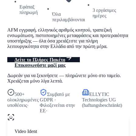
Εφάπαξ
3 εργάσιμες
πληρωμή
Όλα
ημέρες
περιλαμβάνονται
AFM εγγραφή, ελληνικός αριθμός κινητού, τραπεζική
ενσωμάτωση, πιστοποιημένες μεταφράσεις και προτεραιότητα
υποστήριξης — όλα όσα χρειάζεστε για πλήρη
λειτουργικότητα στην Ελλάδα από την πρώτη μέρα.
Δείτε το Πλήρες Πακέτο
Επικοινωνήστε μαζί μας
Δωρεάν για να ξεκινήσετε — πληρώνετε μόνο στο ταμείο.
Χρειάζεται μόνο λίγα λεπτά.
500+
Συμβατό με
ELLYTIC
ολοκληρωμένες
GDPR ·
Technologies UG
υποθέσεις
·
Φιλοξενείται στην
(haftungsbeschränkt)
ΕΕ
·
Liveness Check
Video Ident