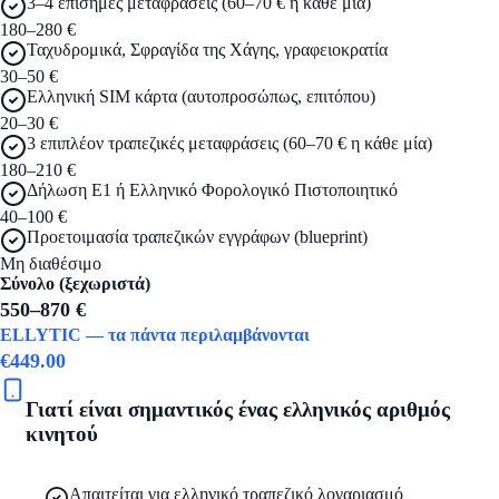
3–4 επίσημες μεταφράσεις (60–70 € η κάθε μία)
180–280 €
Ταχυδρομικά, Σφραγίδα της Χάγης, γραφειοκρατία
30–50 €
Ελληνική SIM κάρτα (αυτοπροσώπως, επιτόπου)
20–30 €
3 επιπλέον τραπεζικές μεταφράσεις (60–70 € η κάθε μία)
180–210 €
Δήλωση Ε1 ή Ελληνικό Φορολογικό Πιστοποιητικό
40–100 €
Προετοιμασία τραπεζικών εγγράφων (blueprint)
Μη διαθέσιμο
Σύνολο (ξεχωριστά)
550–870 €
ELLYTIC — τα πάντα περιλαμβάνονται
ΠΑΚΕΤΟ
€
449.00
Γιατί είναι σημαντικός ένας ελληνικός αριθμός
κινητού
Απαιτείται για ελληνικό τραπεζικό λογαριασμό