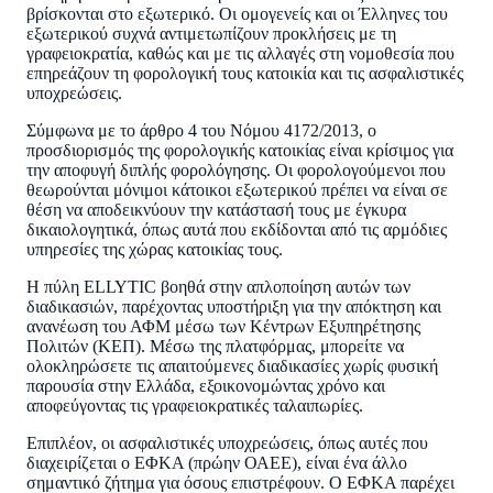
βρίσκονται στο εξωτερικό. Οι ομογενείς και οι Έλληνες του
εξωτερικού συχνά αντιμετωπίζουν προκλήσεις με τη
γραφειοκρατία, καθώς και με τις αλλαγές στη νομοθεσία που
επηρεάζουν τη φορολογική τους κατοικία και τις ασφαλιστικές
υποχρεώσεις.
Σύμφωνα με το άρθρο 4 του Νόμου 4172/2013, ο
προσδιορισμός της φορολογικής κατοικίας είναι κρίσιμος για
την αποφυγή διπλής φορολόγησης. Οι φορολογούμενοι που
θεωρούνται μόνιμοι κάτοικοι εξωτερικού πρέπει να είναι σε
θέση να αποδεικνύουν την κατάστασή τους με έγκυρα
δικαιολογητικά, όπως αυτά που εκδίδονται από τις αρμόδιες
υπηρεσίες της χώρας κατοικίας τους.
Η πύλη ELLYTIC βοηθά στην απλοποίηση αυτών των
διαδικασιών, παρέχοντας υποστήριξη για την απόκτηση και
ανανέωση του ΑΦΜ μέσω των Κέντρων Εξυπηρέτησης
Πολιτών (ΚΕΠ). Μέσω της πλατφόρμας, μπορείτε να
ολοκληρώσετε τις απαιτούμενες διαδικασίες χωρίς φυσική
παρουσία στην Ελλάδα, εξοικονομώντας χρόνο και
αποφεύγοντας τις γραφειοκρατικές ταλαιπωρίες.
Επιπλέον, οι ασφαλιστικές υποχρεώσεις, όπως αυτές που
διαχειρίζεται ο ΕΦΚΑ (πρώην ΟΑΕΕ), είναι ένα άλλο
σημαντικό ζήτημα για όσους επιστρέφουν. Ο ΕΦΚΑ παρέχει