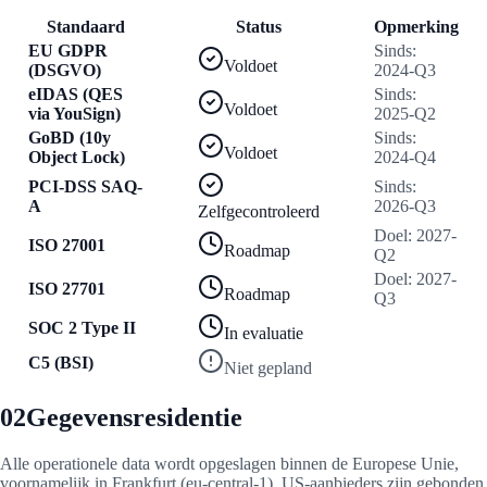
Standaard
Status
Opmerking
EU GDPR
Sinds
:
Voldoet
(DSGVO)
2024-Q3
eIDAS (QES
Sinds
:
Voldoet
via YouSign)
2025-Q2
GoBD (10y
Sinds
:
Voldoet
Object Lock)
2024-Q4
PCI-DSS SAQ-
Sinds
:
A
2026-Q3
Zelfgecontroleerd
Doel
:
2027-
ISO 27001
Roadmap
Q2
Doel
:
2027-
ISO 27701
Roadmap
Q3
SOC 2 Type II
In evaluatie
C5 (BSI)
Niet gepland
02
Gegevensresidentie
Alle operationele data wordt opgeslagen binnen de Europese Unie,
voornamelijk in Frankfurt (eu-central-1). US-aanbieders zijn gebonden