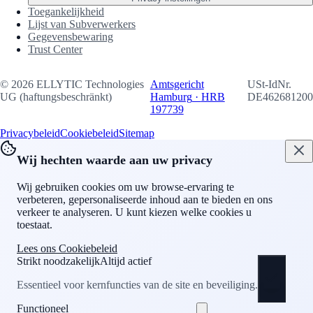
Toegankelijkheid
Lijst van Subverwerkers
Gegevensbewaring
Trust Center
©
2026
ELLYTIC Technologies
Amtsgericht
USt-IdNr.
UG (haftungsbeschränkt)
Hamburg
·
HRB
DE462681200
197739
Privacybeleid
Cookiebeleid
Sitemap
Wij hechten waarde aan uw privacy
Wij gebruiken cookies om uw browse-ervaring te
verbeteren, gepersonaliseerde inhoud aan te bieden en ons
verkeer te analyseren. U kunt kiezen welke cookies u
toestaat.
Lees ons Cookiebeleid
Strikt noodzakelijk
Altijd actief
Essentieel voor kernfuncties van de site en beveiliging.
Functioneel