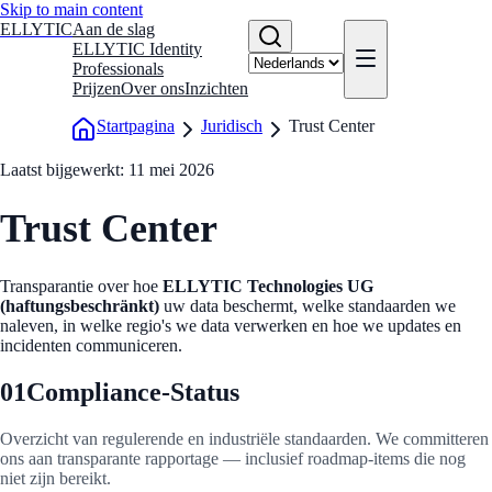
Skip to main content
ELLYTIC
Aan de slag
ELLYTIC Identity
Professionals
Prijzen
Over ons
Inzichten
Startpagina
Juridisch
Trust Center
Laatst bijgewerkt: 11 mei 2026
Trust Center
Transparantie over hoe
ELLYTIC Technologies UG
(haftungsbeschränkt)
uw data beschermt, welke standaarden we
naleven, in welke regio's we data verwerken en hoe we updates en
incidenten communiceren.
01
Compliance-Status
Overzicht van regulerende en industriële standaarden. We committeren
ons aan transparante rapportage — inclusief roadmap-items die nog
niet zijn bereikt.