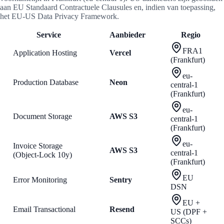
aan EU Standaard Contractuele Clausules en, indien van toepassing,
het EU-US Data Privacy Framework.
Service
Aanbieder
Regio
FRA1
Application Hosting
Vercel
(Frankfurt)
eu-
Production Database
Neon
central-1
(Frankfurt)
eu-
Document Storage
AWS S3
central-1
(Frankfurt)
eu-
Invoice Storage
AWS S3
central-1
(Object-Lock 10y)
(Frankfurt)
EU
Error Monitoring
Sentry
DSN
EU +
Email Transactional
Resend
US (DPF +
SCCs)