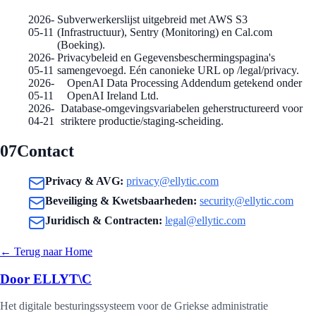
2026-
Subverwerkerslijst uitgebreid met AWS S3
05-11
(Infrastructuur), Sentry (Monitoring) en Cal.com
(Boeking).
2026-
Privacybeleid en Gegevensbeschermingspagina's
05-11
samengevoegd. Eén canonieke URL op /legal/privacy.
2026-
OpenAI Data Processing Addendum getekend onder
05-11
OpenAI Ireland Ltd.
2026-
Database-omgevingsvariabelen geherstructureerd voor
04-21
striktere productie/staging-scheiding.
07
Contact
Privacy & AVG
:
privacy@ellytic.com
Beveiliging & Kwetsbaarheden
:
security@ellytic.com
Juridisch & Contracten
:
legal@ellytic.com
←
Terug naar Home
Door ELLYT\C
Het digitale besturingssysteem voor de Griekse administratie