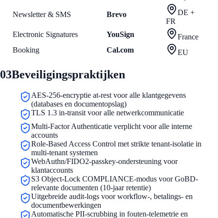
DE +
Newsletter & SMS
Brevo
FR
Electronic Signatures
YouSign
France
Booking
Cal.com
EU
03
Beveiligingspraktijken
AES-256-encryptie at-rest voor alle klantgegevens
(databases en documentopslag)
TLS 1.3 in-transit voor alle netwerkcommunicatie
Multi-Factor Authenticatie verplicht voor alle interne
accounts
Role-Based Access Control met strikte tenant-isolatie in
multi-tenant systemen
WebAuthn/FIDO2-passkey-ondersteuning voor
klantaccounts
S3 Object-Lock COMPLIANCE-modus voor GoBD-
relevante documenten (10-jaar retentie)
Uitgebreide audit-logs voor workflow-, betalings- en
documentbewerkingen
Automatische PII-scrubbing in fouten-telemetrie en