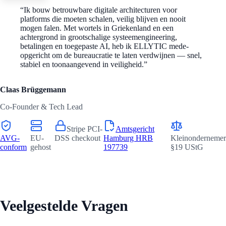
“
Ik bouw betrouwbare digitale architecturen voor
platforms die moeten schalen, veilig blijven en nooit
mogen falen. Met wortels in Griekenland en een
achtergrond in grootschalige systeemengineering,
betalingen en toegepaste AI, heb ik ELLYTIC mede-
opgericht om de bureaucratie te laten verdwijnen — snel,
stabiel en toonaangevend in veiligheid.
”
Claas Brüggemann
Co-Founder & Tech Lead
Stripe PCI-
Amtsgericht
AVG-
EU-
DSS checkout
Hamburg HRB
Kleinondernemer
conform
gehost
197739
§19 UStG
Veelgestelde Vragen