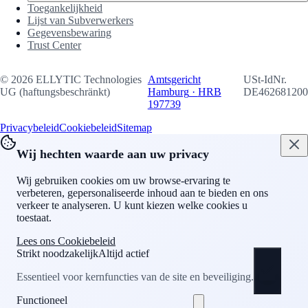
Toegankelijkheid
Lijst van Subverwerkers
Gegevensbewaring
Trust Center
©
2026
ELLYTIC Technologies
Amtsgericht
USt-IdNr.
UG (haftungsbeschränkt)
Hamburg
·
HRB
DE462681200
197739
Privacybeleid
Cookiebeleid
Sitemap
Wij hechten waarde aan uw privacy
Wij gebruiken cookies om uw browse-ervaring te
verbeteren, gepersonaliseerde inhoud aan te bieden en ons
verkeer te analyseren. U kunt kiezen welke cookies u
toestaat.
Lees ons Cookiebeleid
Strikt noodzakelijk
Altijd actief
Essentieel voor kernfuncties van de site en beveiliging.
Functioneel