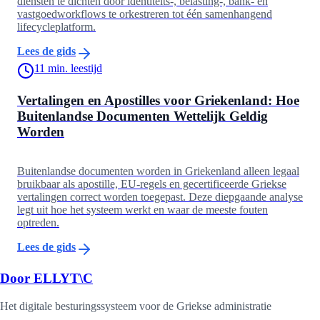
diensten te dichten door identiteits-, belasting-, bank- en
vastgoedworkflows te orkestreren tot één samenhangend
lifecycleplatform.
Lees de gids
11
min. leestijd
Vertalingen en Apostilles voor Griekenland: Hoe
Buitenlandse Documenten Wettelijk Geldig
Worden
Buitenlandse documenten worden in Griekenland alleen legaal
bruikbaar als apostille, EU-regels en gecertificeerde Griekse
vertalingen correct worden toegepast. Deze diepgaande analyse
legt uit hoe het systeem werkt en waar de meeste fouten
optreden.
Lees de gids
Door ELLYT\C
Het digitale besturingssysteem voor de Griekse administratie