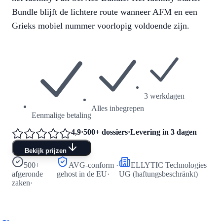
Bundle blijft de lichtere route wanneer AFM en een
Grieks mobiel nummer voorlopig voldoende zijn.
3 werkdagen
Alles inbegrepen
Eenmalige betaling
4,9
·
500+ dossiers
·
Levering in 3 dagen
Bekijk prijzen
500+
AVG-conform ·
ELLYTIC Technologies
afgeronde
gehost in de EU
·
UG (haftungsbeschränkt)
zaken
·