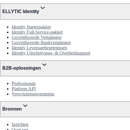
ELLYTIC Identity
Identity Starterpakket
Identity Full-Service-pakket
Gecertificeerde Vertalingen
Gecertificeerde Bankvertalingen
Identity Levensgebeurtenissen
Identity Uitschrijvings- & Overheidsupport
B2B-oplossingen
Professionals
Platform API
Verwijzingsprogramma
Bronnen
Inzichten
Over ons