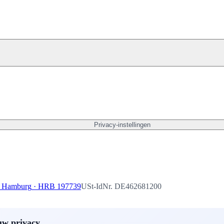
Privacy-instellingen
t Hamburg
·
HRB 197739
USt-IdNr.
DE462681200
uw privacy