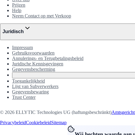
Prijzen
Help
Neem Contact op met Verkoop
Juridisch
Impressum
Gebruiksvoorwaarden
Annulerings- en Terugbetalingsbeleid
Juridische Kennisgevingen
Gegevensbescherming
Toegankelijkheid
Lijst van Subverwerkers
Gegevensbewaring
Trust Center
©
2026
ELLYTIC Technologies UG (haftungsbeschränkt)
Amtsgerich
Privacybeleid
Cookiebeleid
Sitemap
Wij hechten waarde aan 