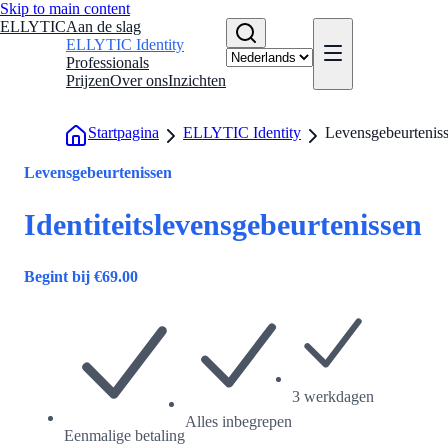
Skip to main content
ELLYTIC
Aan de slag
ELLYTIC Identity
Professionals
Prijzen
Over ons
Inzichten
Startpagina
ELLYTIC Identity
Levensgebeurtenis
Levensgebeurtenissen
Identiteitslevensgebeurtenissen
Begint bij
€
69.00
3 werkdagen
Alles inbegrepen
Eenmalige betaling