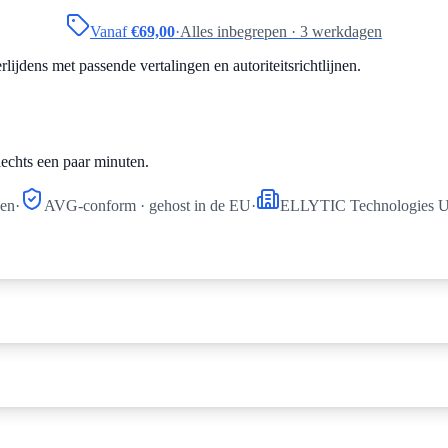
Vanaf
€
69,00
·
Alles inbegrepen · 3 werkdagen
ijdens met passende vertalingen en autoriteitsrichtlijnen.
lechts een paar minuten.
ken
·
AVG-conform · gehost in de EU
·
ELLYTIC Technologies UG