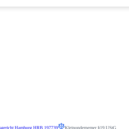
sgericht Hamburg HRB 197739
Kleinondernemer §19 UStG