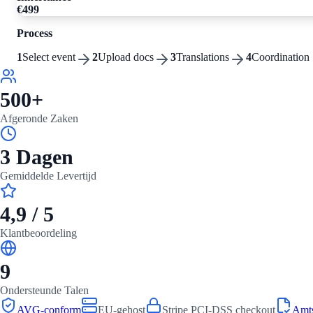
€499
Process
1
Select event
2
Upload docs
3
Translations
4
Coordination
500+
Afgeronde Zaken
3 Dagen
Gemiddelde Levertijd
4,9 / 5
Klantbeoordeling
9
Ondersteunde Talen
AVG-conform
EU-gehost
Stripe PCI-DSS checkout
Amt