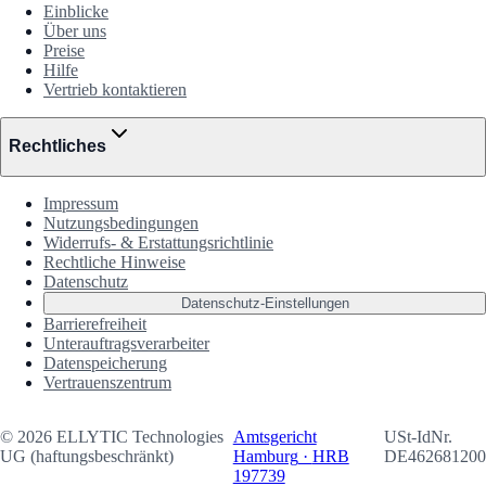
Einblicke
Über uns
Preise
Hilfe
Vertrieb kontaktieren
Rechtliches
Impressum
Nutzungsbedingungen
Widerrufs- & Erstattungsrichtlinie
Rechtliche Hinweise
Datenschutz
Datenschutz-Einstellungen
Barrierefreiheit
Unterauftrags­verarbeiter
Datenspeicherung
Vertrauenszentrum
©
2026
ELLYTIC Technologies
Amtsgericht
USt-IdNr.
UG (haftungsbeschränkt)
Hamburg
·
HRB
DE462681200
197739