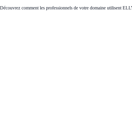
Découvrez comment les professionnels de votre domaine utilisent ELLYT
50 familles se relocalisant en Grèce — chacune a besoin d'une inscriptio
Plateforme API
Gestion de cas en masse
✓
Flux de documents automatisés
✓
Rôles d'équipe et contrôle d'accès
✓
Tableau de bord en temps réel
✓
96 % de temps gagné
50 × 2h manuel → 50 × 5 min automatisé