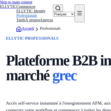
Skip to main content
ELLYTIC
Commencer
ELLYTIC Identity
Professionals
Tarifs
À propos
Aperçus
Accueil
Professionals
ELLYTIC PROFESSIONALS
Plateforme B2B int
marché
grec
Accès self-service instantané à l'enregistrement AFM, aux 
connectez votre workflow et commencez à traiter les dema