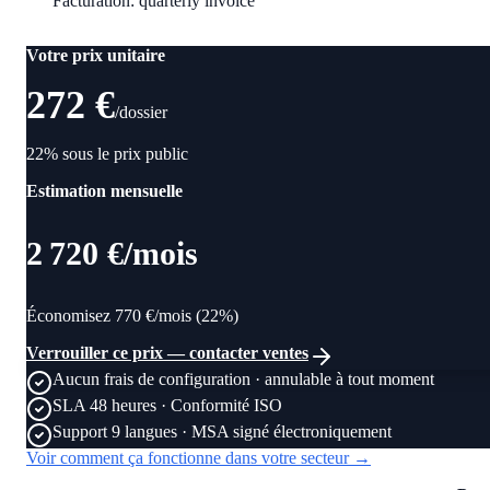
Facturation
:
quarterly invoice
Votre prix unitaire
272 €
/
dossier
22% sous le prix public
Estimation mensuelle
2 720 €
/
mois
Économisez 770 €/mois (22%)
Verrouiller ce prix — contacter ventes
Aucun frais de configuration · annulable à tout moment
SLA 48 heures · Conformité ISO
Support 9 langues · MSA signé électroniquement
Voir comment ça fonctionne dans votre secteur
→