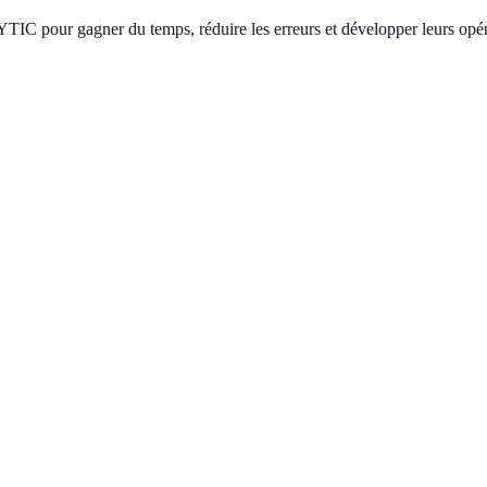
IC pour gagner du temps, réduire les erreurs et développer leurs opér
n AFM, de traductions certifiées, d'activation mobile et d'intégration b