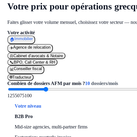
Votre prix pour opérations grecq
Faites glisser votre volume mensuel, choisissez votre secteur — nou
Votre activité
Immobilier
🏠
Agence de relocation
✈️
⚖️
Cabinet d’avocats & Notaire
📞
BPO, Call Center & RH
Conseiller fiscal
📊
🌐
Traducteur
Combien de dossiers AFM par mois ?
10
dossiers/mois
1
25
50
75
100
Votre niveau
B2B Pro
Mid-size agencies, multi-partner firms